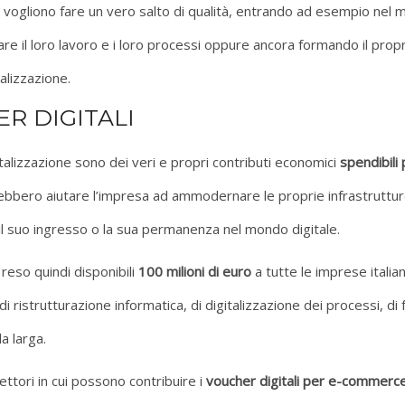
e vogliono fare un vero salto di qualità, entrando ad esempio nel
are il loro lavoro e i loro processi oppure ancora formando il propr
alizzazione.
R DIGITALI
talizzazione sono dei veri e propri contributi economici
spendibili 
bbero aiutare l’impresa ad ammodernare le proprie infrastrutture
o il suo ingresso o la sua permanenza nel mondo digitale.
reso quindi disponibili
100 milioni di euro
a tutte le imprese italia
i di ristrutturazione informatica, di digitalizzazione dei processi, 
a larga.
ttori in cui possono contribuire i
voucher digitali per e-commerc