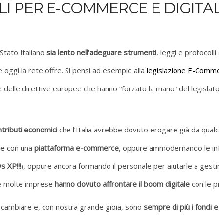
LI PER E-COMMERCE E DIGITA
 Stato Italiano
sia lento nell’adeguare strumenti
, leggi e protocolli
e oggi la rete offre. Si pensi ad esempio alla
legislazione E-Comm
e delle direttive europee che hanno “forzato la mano” del legislat
ntributi economici
che l’Italia avrebbe dovuto erogare già da qualc
ale con una
piattaforma e-commerce
, oppure ammodernando le inf
s XP!!!
), oppure ancora formando il personale per aiutarle a gestire
 e molte imprese
hanno dovuto affrontare il boom digitale
con le p
cambiare e, con nostra grande gioia, sono
sempre di più i fondi e 