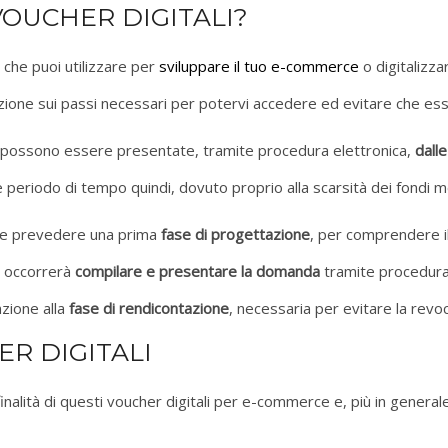
VOUCHER DIGITALI?
che puoi utilizzare per
sviluppare il tuo e-commerce
o digitalizz
nzione sui passi necessari per potervi accedere ed evitare che es
e possono essere presentate, tramite procedura elettronica,
dall
e periodo di tempo quindi, dovuto proprio alla scarsità dei fondi m
rre prevedere una prima
fase di progettazione
, per comprendere il
to occorrerà
compilare e presentare la domanda
tramite procedura 
nzione alla
fase di rendicontazione
, necessaria per evitare la revoc
ER DIGITALI
finalità di questi voucher digitali per e-commerce e, più in gene