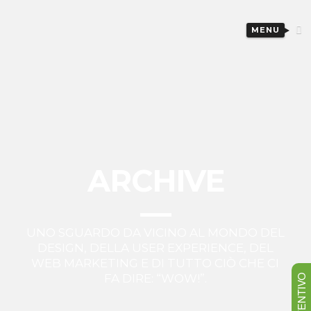
MENU
ARCHIVE
UNO SGUARDO DA VICINO AL MONDO DEL
DESIGN, DELLA USER EXPERIENCE, DEL
WEB MARKETING E DI TUTTO CIÒ CHE CI
FA DIRE: “WOW!”.