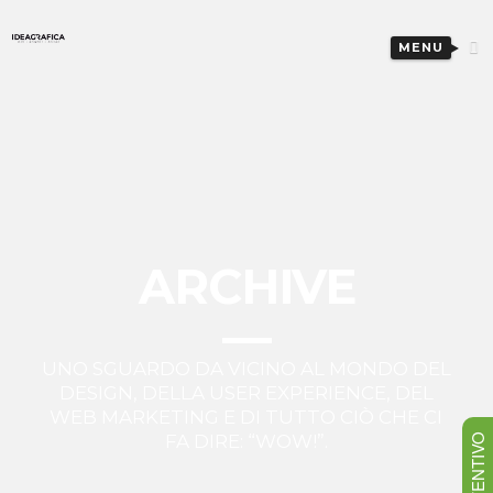
MENU
ARCHIVE
UNO SGUARDO DA VICINO AL MONDO DEL
DESIGN, DELLA USER EXPERIENCE, DEL
WEB MARKETING E DI TUTTO CIÒ CHE CI
FA DIRE: “WOW!”.