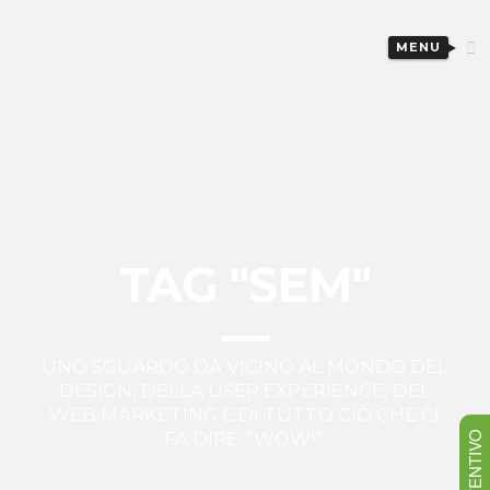
MENU
TAG "SEM"
UNO SGUARDO DA VICINO AL MONDO DEL
DESIGN, DELLA USER EXPERIENCE, DEL
WEB MARKETING E DI TUTTO CIÒ CHE CI
FA DIRE: “WOW!”.