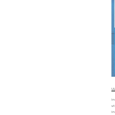
UL
In
ut
In