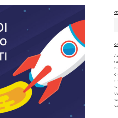
CE
CA
A
Ca
E
Gr
S
So
Us
W
W