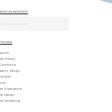
RCHI UN ARTICOLO?
TEGORIE
ppunti
se History
-Commerce
aphic Design
EO/SEM
cial
er Experience
eb Design
eb Marketing