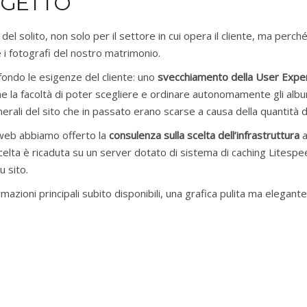
OGETTO
l solito, non solo per il settore in cui opera il cliente, ma perch
 i fotografi del nostro matrimonio.
fondo le esigenze del cliente: uno
svecchiamento della User Expe
e la facoltà di poter scegliere e ordinare autonomamente gli album 
ali del sito che in passato erano scarse a causa della quantità d
 web abbiamo offerto la
consulenza sulla scelta dell’infrastruttura
a
scelta è ricaduta su un server dotato di sistema di caching Litesp
 sito.
formazioni principali subito disponibili, una grafica pulita ma elega