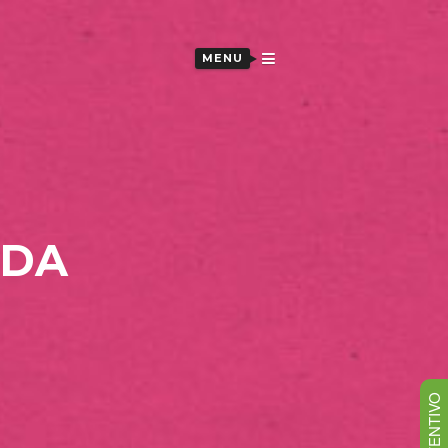
MENU
 DA