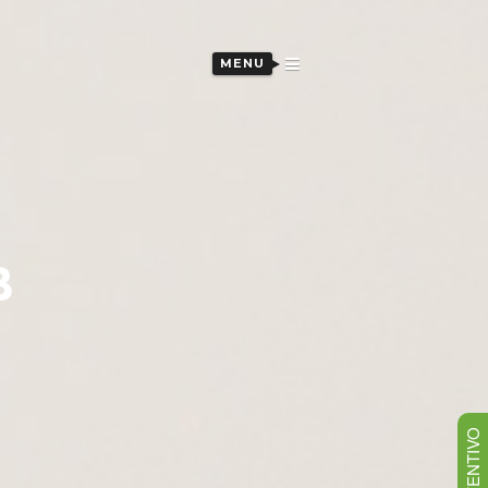
MENU
B