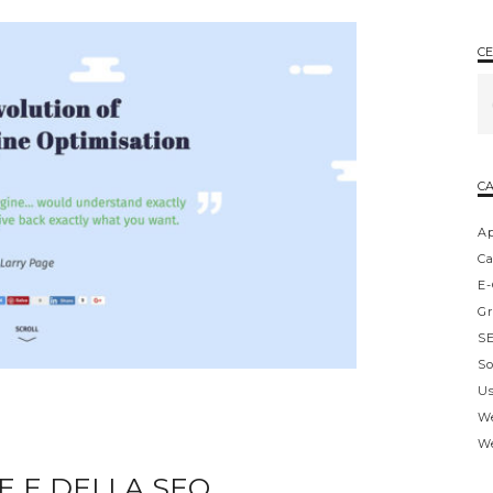
CE
CA
A
Ca
E
Gr
S
So
Us
W
W
E E DELLA SEO