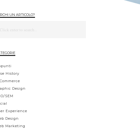
RCHI UN ARTICOLO?
TEGORIE
ppunti
se History
-Commerce
aphic Design
EO/SEM
cial
er Experience
eb Design
eb Marketing