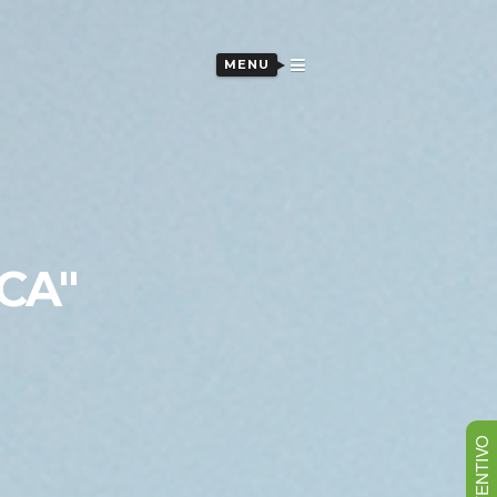
MENU
CA"