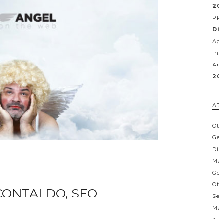
2
PR
D
Ag
In
An
2
AR
Ot
Ge
Di
Ma
Ge
Ot
 CONTALDO, SEO
Se
Ma