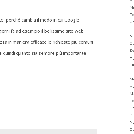
Ap
Ma
Fe
e, perché cambia il modo in cui Google
Ge
Di
giorni fa ad esempio il bellissimo sito web
No
za in maniera efficace le richieste più comuni
Ot
Se
ce quindi quanto sia sempre più importante
Ag
Lu
Gi
Ma
Ap
Ma
Fe
Ge
Di
No
Ot