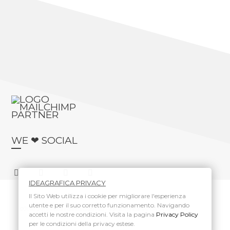
WE ❤ SOCIAL
IDEAGRAFICA PRIVACY
Il Sito Web utilizza i cookie per migliorare l'esperienza
utente e per il suo corretto funzionamento. Navigando
©2016-2019 Tutti i diritti riservati - ideaGrafica. PI: 04543950754.
accetti le nostre condizioni. Visita la pagina
Privacy Policy
per le condizioni della privacy estese.