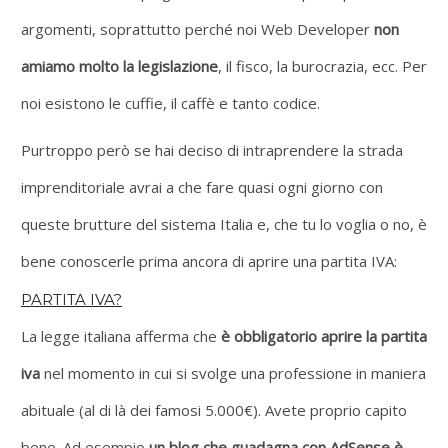
argomenti, soprattutto perché noi Web Developer
non
amiamo molto la legislazione
, il fisco, la burocrazia, ecc. Per
noi esistono le cuffie, il caffè e tanto codice.
Purtroppo però se hai deciso di intraprendere la strada
imprenditoriale avrai a che fare quasi ogni giorno con
queste brutture del sistema Italia e, che tu lo voglia o no, è
bene conoscerle prima ancora di aprire una partita IVA:
PARTITA IVA?
La legge italiana afferma che
è obbligatorio aprire la partita
iva
nel momento in cui si svolge una professione in maniera
abituale (al di là dei famosi 5.000€). Avete proprio capito
bene. Ad esempio
un blog che guadagna con AdSense è